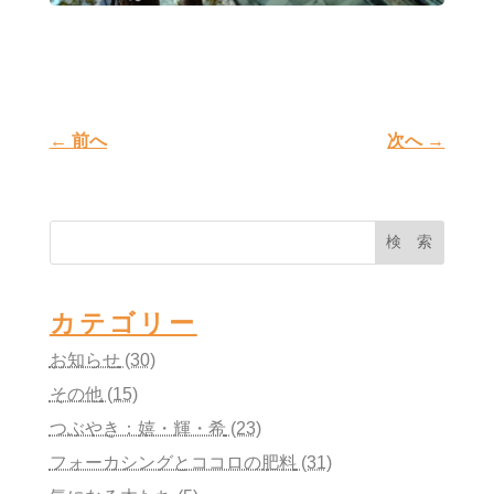
←
前へ
次へ
→
検 索
カテゴリー
お知らせ
(30)
その他
(15)
つぶやき：嬉・輝・希
(23)
フォーカシングとココロの肥料
(31)